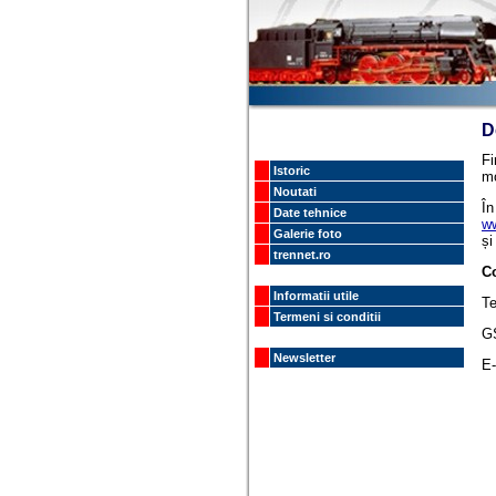
D
Fi
Istoric
mo
Noutati
În
Date tehnice
ww
Galerie foto
și
trennet.ro
Co
Informatii utile
Te
Termeni si conditii
G
Newsletter
E-