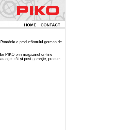
HOME
CONTACT
n România a producătorului german de
lor PIKO prin magazinul on-line
 garanției cât și post-garanție, precum