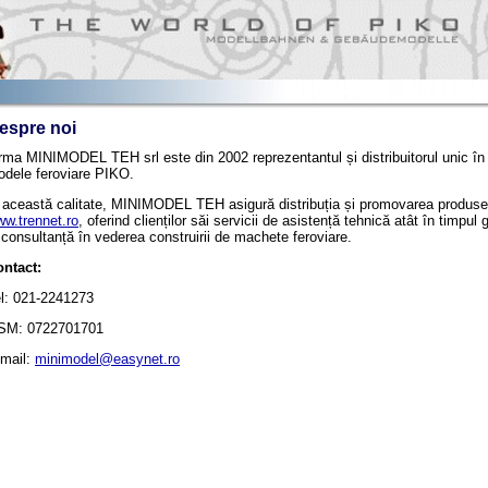
espre noi
rma MINIMODEL TEH srl este din 2002 reprezentantul și distribuitorul unic î
dele feroviare PIKO.
 această calitate, MINIMODEL TEH asigură distribuția și promovarea produse
w.trennet.ro
, oferind clienților săi servicii de asistență tehnică atât în timpul
 consultanță în vederea construirii de machete feroviare.
ntact:
l: 021-2241273
SM: 0722701701
mail:
minimodel@easynet.ro